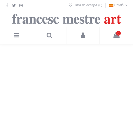
Llista de desitjos (
0
)
Català
0