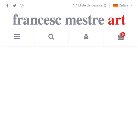
Llista de desitjos (
0
)
Català
0